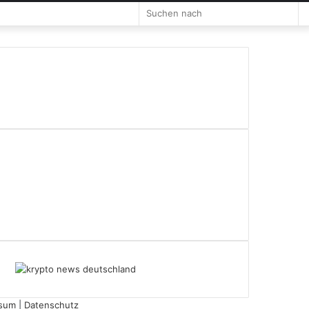
Such
nach
ssum
|
Datenschutz