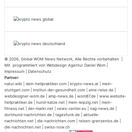
© 2026,
Global WOM News Network
, Alle Rechte vorbehalten |
Mit
programmiert von
Webdesign Agentur Daniel Wom
|
Impressum
|
Datenschutz
Partner:
natur.wiki
|
dein-heilpraktiker.com
|
krypto-news.at
|
mein-
stuttgart.com
|
institut-der-gesundheit.com
|
eine-reise.de
|
webdesigner-wom.de
|
amp-news.de
|
wom87.de
|
www.website-
heilpraktiker.de
|
hund-katze.net
|
mein-leipzig.net
|
mein-
fitness.net
|
der-markt.net
|
news-center.eu
|
nag-news.de
|
dortmund-nachrichten.de
|
tagesfunk.de
|
aktuelle-
nachrichten.net
|
die-nachrichten.com
|
reisen-grenzenlos.de
|
die-nachrichten.net
|
swiss-now.ch