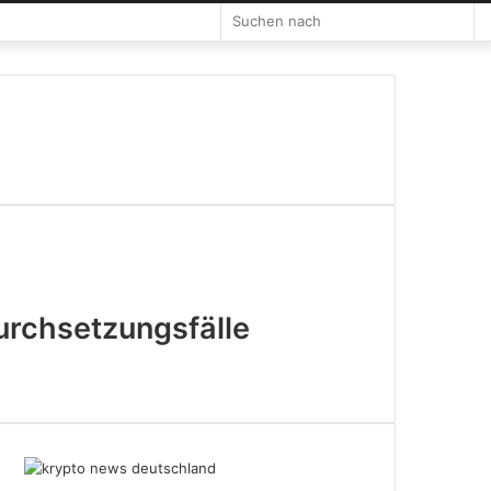
Such
nach
Durchsetzungsfälle